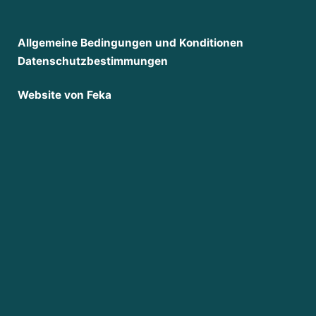
mit
Blick
Allgemeine Bedingungen und Konditionen
auf
Datenschutzbestimmungen
Wasser
Website von Feka
und
Schilf.
Am
Ende
der
Straße
taucht
ein
ungewöhnliches
Haus
mit