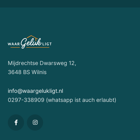
LUXURIÖSE
VILLA
URLAUBSFEELING
ON
TOP!
Mijdrechtse Dwarsweg 12,
3648 BS Wilnis
Über
die
info@waargelukligt.nl
Böschung
0297-338909 (whatsapp ist auch erlaubt)
fahren
Sie
in
die
Natur,