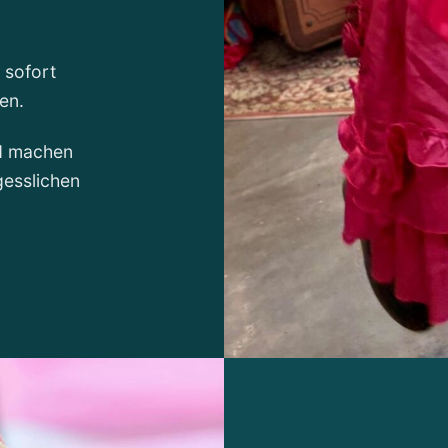
 sofort
en.
nd machen
gesslichen