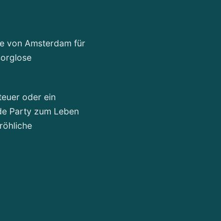
he von Amsterdam für
sorglose
teuer oder ein
ede Party zum Leben
röhliche