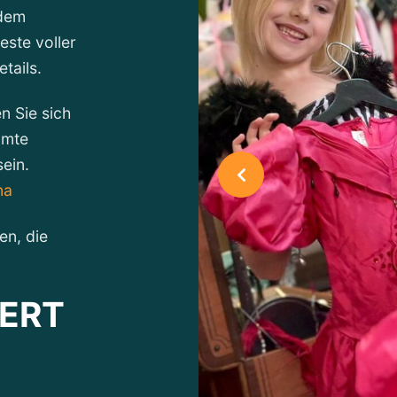
 dem
este voller
tails.
 Sie sich
amte
ein.
na
en, die
IERT