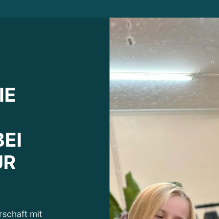
IE
EI
UR
rschaft mit